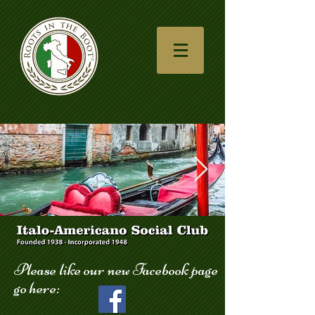
góndola_123.jpg
Please like our new Facebook page
go here: