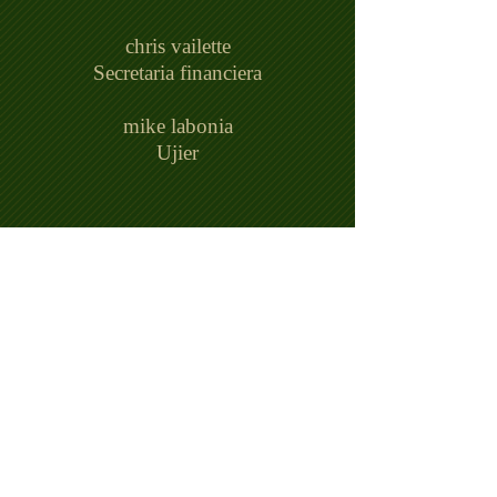
chris vailette
Secretaria financiera
mike labonia
Ujier
Directores 2021
Roberto Celentano
allan decaprio
Jim Dottori