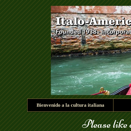
góndola_123.jpg
Bienvenido a la cultura italiana
Please like