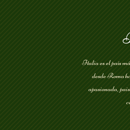
B
Italia es el país m
desde Roma has
apasionada, pais
c