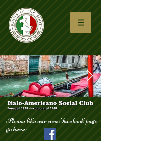
góndola_123.jpg
Please like our new Facebook page
go here: