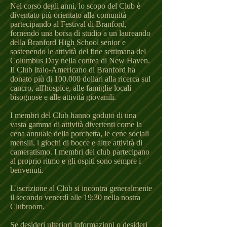
Nel corso degli anni, lo scopo del Club è
diventato più orientato alla comunità
partecipando al Festival di Branford,
fornendo una borsa di studio a un laureando
della Branford High School senior e
sostenendo le attività del fine settimana del
Columbus Day nella contea di New Haven.
Il Club Italo-Americano di Branford ha
donato più di 100.000 dollari alla ricerca sul
cancro, all'hospice, alle famiglie locali
bisognose e alle attività giovanili.
I membri del Club hanno goduto di una
vasta gamma di attività divertenti come la
cena annuale della porchetta, le cene sociali
mensili, i giochi di bocce e altre attività di
cameratismo. I membri del club partecipano
al proprio ritmo e gli ospiti sono sempre i
benvenuti.
L'iscrizione al Club si incontra generalmente
il secondo venerdì alle 19:30 nella nostra
Clubroom.
Se desideri ulteriori informazioni o desideri